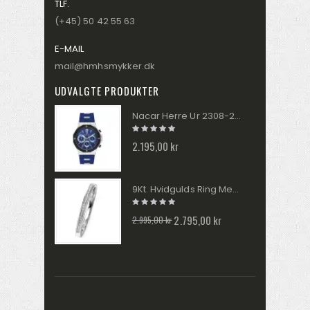
TLF.
(+45) 50 42 55 63
E-MAIL
mail@hmhsmykker.dk
UDVALGTE PRODUKTER
Nacar Herre Ur 2308-29430145-ALS3
2.195,00 kr
9Kt. Hvidgulds Ring Med Diamanter GR512
2.795,00 kr
2.995,00 kr