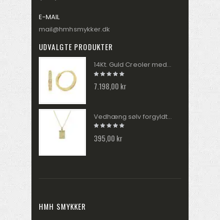
E-MAIL
mail@hmhsmykker.dk
UDVALGTE PRODUKTER
14Kt. Guld Creoler med 20 Brillanter 0,10ct. W/SI EA083195
7.198,00 kr
Vedhæng sølv forgyldt MUNA zirkonia med kæde 2040270
395,00 kr
HMH SMYKKER