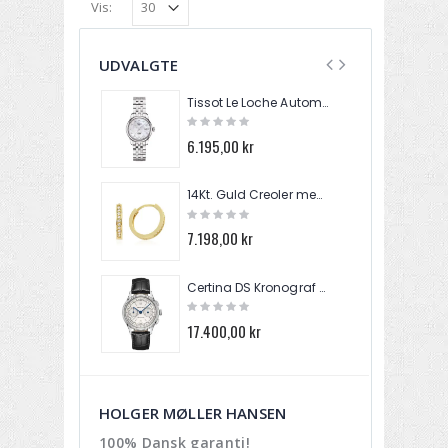
Vis:
UDVALGTE
Tissot Le Loche Automatik Dame Ur T006.207.11.116.00
6.195,00 kr
4
14Kt. Guld Creoler med 20 Brillanter 0,10ct. W/SI EA083195
7.198,00 kr
2
Certina DS Kronograf Automatik Herre Ur C038.462.16.037.00
17.400,00 kr
3
HOLGER MØLLER HANSEN
100% Dansk garanti!