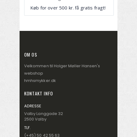
Køb for over 500 kr. få gratis fragt!
OM OS
Velkommen til Holger Møller Hansen's
webshop
hmhsmykker.dk
KONTAKT INFO
ADRESSE
Valby Langgade 32
2500 Valby
TLF.
(+45) 50 42 55 63