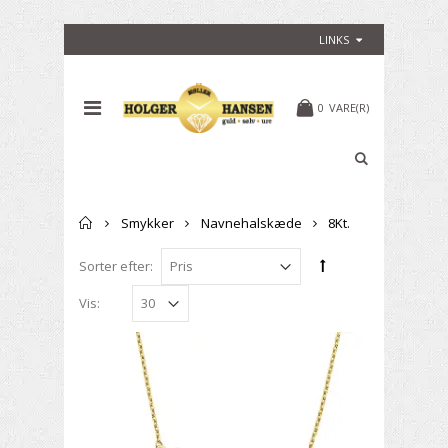
LINKS
0
VARE(R)
Forside
Smykker
Navnehalskæde
8Kt.
Sorter efter:
Vis: