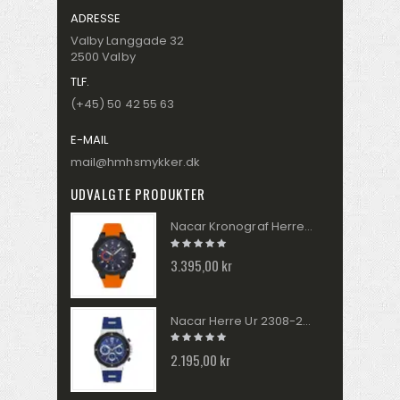
ADRESSE
Valby Langgade 32
2500 Valby
TLF.
(+45) 50 42 55 63
E-MAIL
mail@hmhsmykker.dk
UDVALGTE PRODUKTER
Nacar Kronograf Herre Ur 2434-29B554-BLS10
3.395,00 kr
Nacar Herre Ur 2308-29430145-ALS3
2.195,00 kr