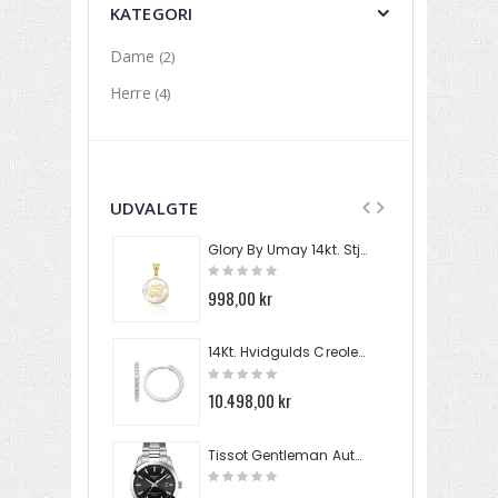
KATEGORI
Dame
(2)
Herre
(4)
UDVALGTE
Glory By Umay 14kt. Stjernetegn I Perlemor FIS012B
998,00 kr
1
14Kt. Hvidgulds Creoler med 20 Brillanter 0,20ct. W/SI EA081445
10.498,00 kr
2
Tissot Gentleman Automatik Herre Ur T127.407.11.051.00