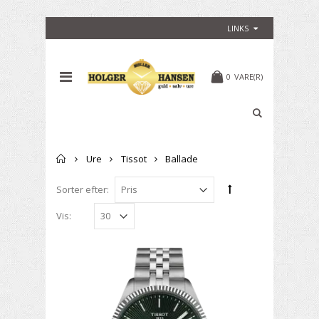
LINKS
0
VARE(R)
Forside
Ure
Tissot
Ballade
Sorter efter:
Vis: