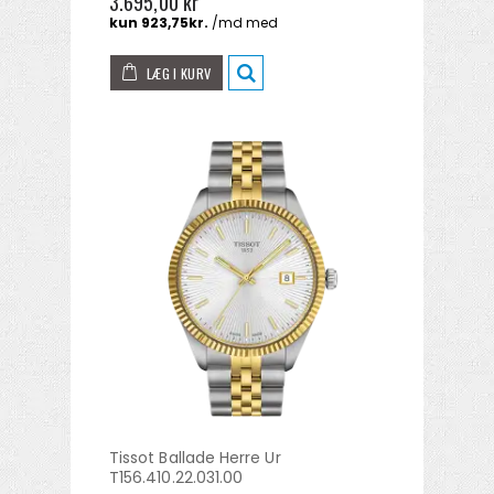
3.695,00 kr
LÆG I KURV
Tissot Ballade Herre Ur
T156.410.22.031.00