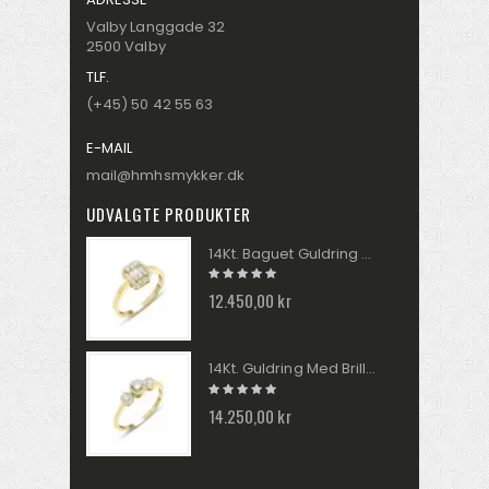
Valby Langgade 32
2500 Valby
TLF.
(+45) 50 42 55 63
E-MAIL
mail@hmhsmykker.dk
UDVALGTE PRODUKTER
14Kt. Baguet Guldring Med Brillanter 0,25ct. W/si TR01284Y
12.450,00 kr
14Kt. Guldring Med Brillanter 0,30ct. W/si TR0354Y
14.250,00 kr