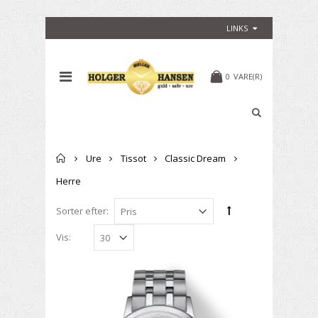
LINKS
0
VARE(R)
Forside
Ure
Tissot
Classic Dream
Herre
Sorter efter:
Vis: