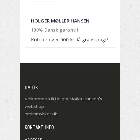
HOLGER MØLLER HANSEN
100% Dansk garanti!
Køb for over 500 kr. få gratis fragt!
OM OS
Velkommen til Holger Møller Hansen's
webshop
hmhsmykker.dk
KONTAKT INFO
ADRESSE