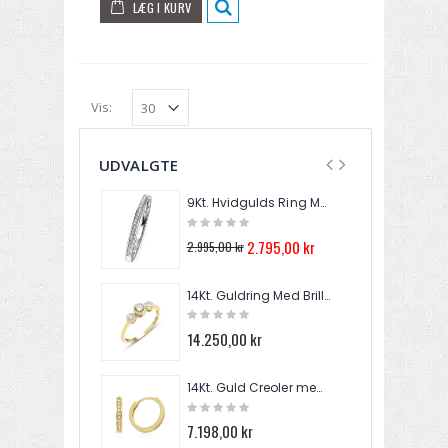
LÆG I KURV
Vis:
UDVALGTE
9Kt. Hvidgulds Ring Med Diamanter GR512
9
2.795,00 kr
2.995,00 kr
14Kt. Guldring Med Brillanter 0,30ct. W/si TR0354Y
14.250,00 kr
1
14Kt. Guld Creoler med 20 Brillanter 0,10ct. W/SI EA083195
7.198,00 kr
7