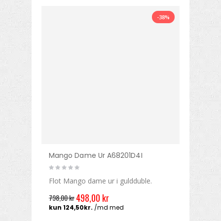
-38%
Mango Dame Ur A68201D4I
Flot Mango dame ur i guldduble.
498,00 kr
798,00 kr