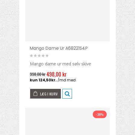
Mango Dame Ur A68221S4P
Mango dame ur med sølv skive
498,00 kr
998,00 kr
LÆG I KURV
-38%