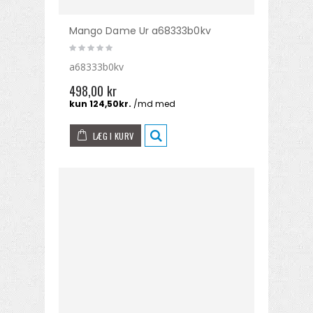
Mango Dame Ur a68333b0kv
a68333b0kv
498,00 kr
LÆG I KURV