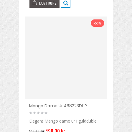
LÆG I KURV
-50%
Mango Dame Ur A68223D11P
Elegant Mango dame ur i guldduble.
498,00 kr
998,00 kr