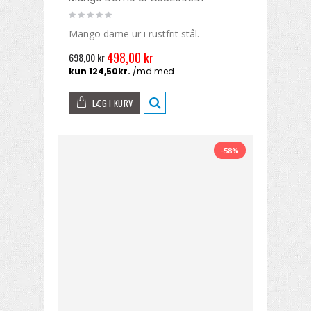
Mango dame ur i rustfrit stål.
498,00 kr
698,00 kr
LÆG I KURV
-58%