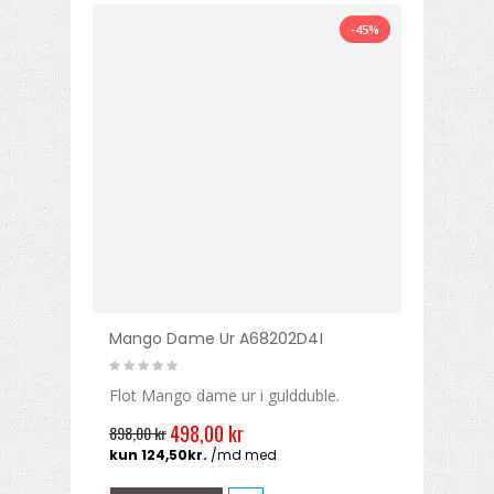
-45%
Mango Dame Ur A68202D4I
Flot Mango dame ur i guldduble.
498,00 kr
898,00 kr