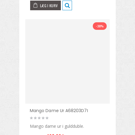
LÆG I KURV
-38%
Mango Dame Ur A68203D7I
Mango dame ur i guldduble.