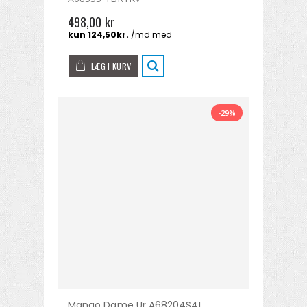
498,00 kr
LÆG I KURV
-29%
Mango Dame Ur A68204S4I