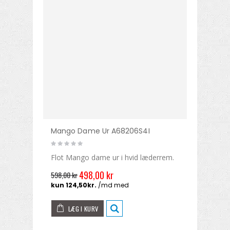
Mango Dame Ur A68206S4I
Flot Mango dame ur i hvid læderrem.
498,00 kr
598,00 kr
LÆG I KURV