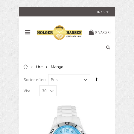
LINKS
0
VARE(R)
Forside
Ure
Mango
Sorter efter:
Vis: