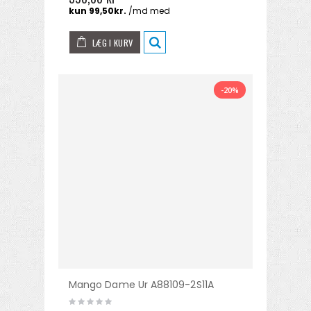
LÆG I KURV
-20%
Mango Dame Ur A88109-2S11A