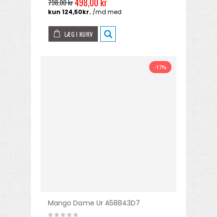
498,00 kr
798,00 kr
LÆG I KURV
-17%
Mango Dame Ur A58843D7