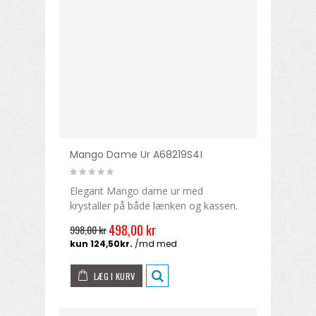
Mango Dame Ur A68219S4I
Elegant Mango dame ur med
krystaller på både lænken og kassen.
498,00 kr
998,00 kr
LÆG I KURV