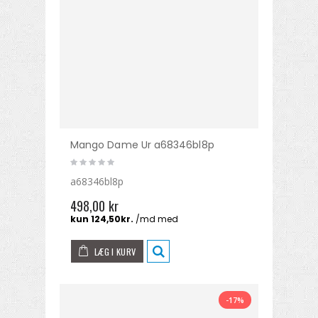
Mango Dame Ur a68346bl8p
a68346bl8p
498,00 kr
LÆG I KURV
-17%