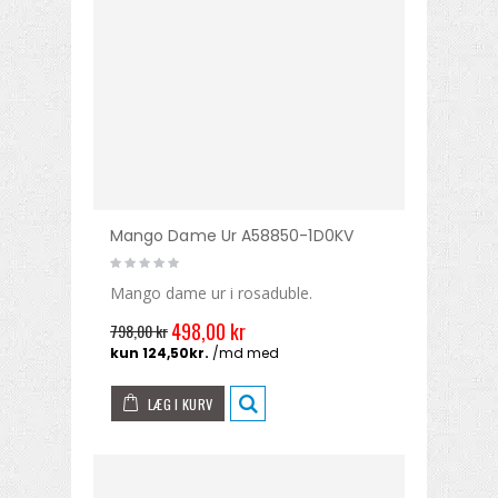
Mango Dame Ur A58850-1D0KV
Mango dame ur i rosaduble.
498,00 kr
798,00 kr
LÆG I KURV