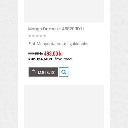
Mango Dame Ur A68209D7I
Flot Mango dame ur i guldduble.
498,00 kr
698,00 kr
LÆG I KURV