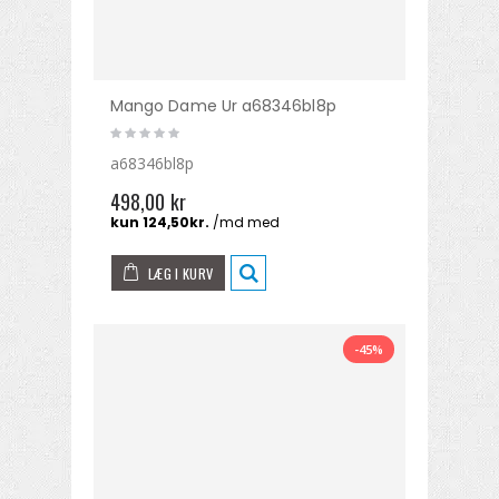
Mango Dame Ur a68346bl8p
a68346bl8p
498,00 kr
LÆG I KURV
-45%