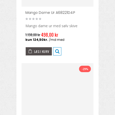
Mango Dame Ur A68221D4P
Mango dame ur med sølv skive
498,00 kr
1.198,00 kr
LÆG I KURV
-29%