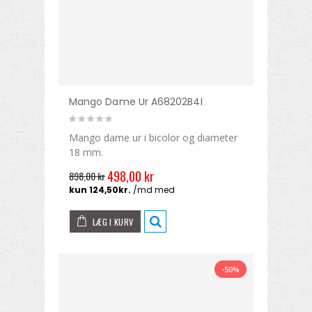
Mango Dame Ur A68202B4I
Mango dame ur i bicolor og diameter
18 mm.
498,00 kr
898,00 kr
LÆG I KURV
-50%