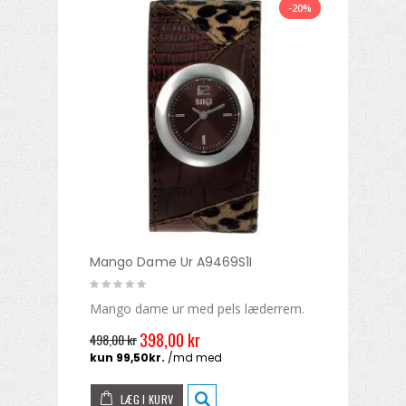
-20%
Mango Dame Ur A9469S1I
Mango dame ur med pels læderrem.
398,00 kr
498,00 kr
LÆG I KURV