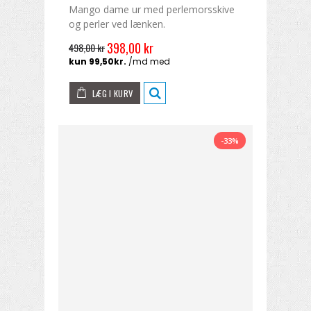
Mango dame ur med perlemorsskive
og perler ved lænken.
398,00 kr
498,00 kr
LÆG I KURV
-33%