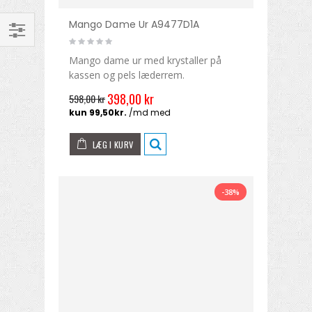
Mango Dame Ur A9477D1A
Mango dame ur med krystaller på
kassen og pels læderrem.
398,00 kr
598,00 kr
LÆG I KURV
-38%