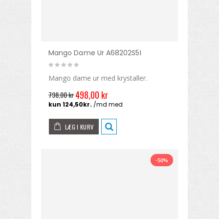
Mango Dame Ur A68202S5I
Mango dame ur med krystaller.
498,00 kr
798,00 kr
LÆG I KURV
-50%