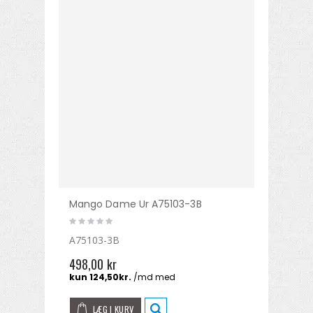
Mango Dame Ur A75103-3B
A75103-3B
498,00 kr
LÆG I KURV