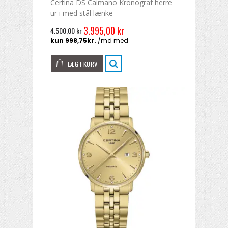
Certina DS Caimano Kronograf herre
ur i med stål lænke
3.995,00 kr
4.500,00 kr
LÆG I KURV