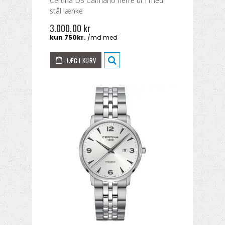
Certina DS Caimano herre ur i med
stål lænke
3.000,00 kr
LÆG I KURV