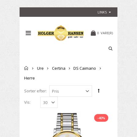
LINKS
0
VARE(R)
Forside
Ure
Certina
DS Caimano
Herre
Sorter efter:
Vis:
-40%