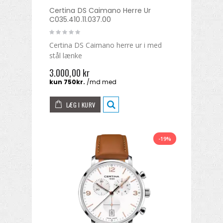
Certina DS Caimano Herre Ur
C035.410.11.037.00
Certina DS Caimano herre ur i med
stål lænke
3.000,00 kr
LÆG I KURV
-19%