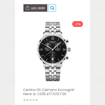
LÆG I KURV
-11%
Certina DS Caimano Kronograf
Herre Ur C035.417.11.057.00