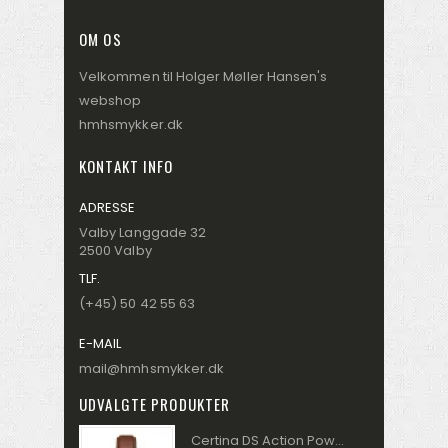
OM OS
Velkommen til Holger Møller Hansen's
webshop
hmhsmykker.dk
KONTAKT INFO
ADRESSE
Valby Langgade 32
2500 Valby
TLF.
(+45) 50 42 55 63
E-MAIL
mail@hmhsmykker.dk
UDVALGTE PRODUKTER
Certina DS Action Powermatic 80 Herre Ur C032.430.16.041.00