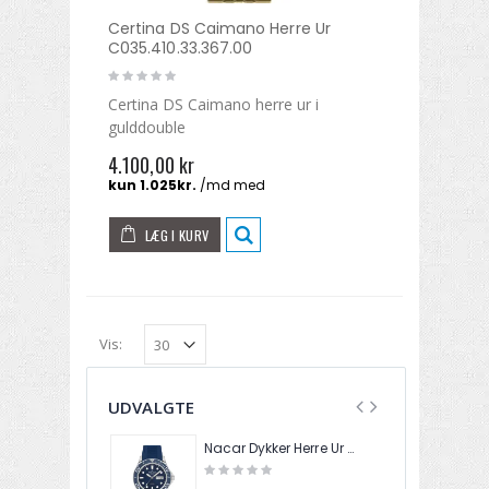
Certina DS Caimano Herre Ur
C035.410.33.367.00
Certina DS Caimano herre ur i
gulddouble
4.100,00 kr
LÆG I KURV
Vis:
UDVALGTE
Nacar Dykker Herre Ur 2434-29B509-ALS3