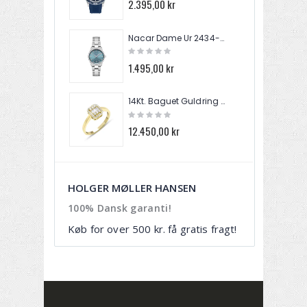
2.395,00 kr
2.
Nacar Dame Ur 2434-39B639-ANM
1.495,00 kr
4.
14Kt. Baguet Guldring Med Brillanter 0,25ct. W/si TR01284Y
12.450,00 kr
2
HOLGER MØLLER HANSEN
100% Dansk garanti!
Køb for over 500 kr. få gratis fragt!