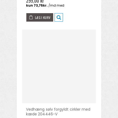
295,00 kr
LÆG I KURV
Vedhæng sølv forgyldt cirkler med
kæde 204446-V