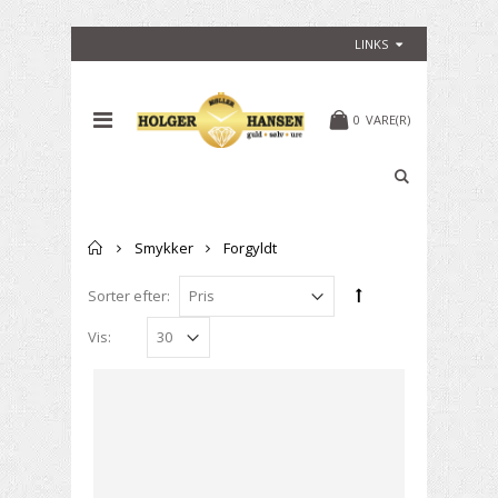
LINKS
0
VARE(R)
Forside
Smykker
Forgyldt
Sorter efter:
Vis: