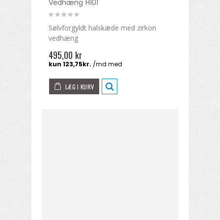
Vedhæng H101
Sølvforgyldt halskæde med zirkon
vedhæng
495,00 kr
LÆG I KURV