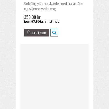
Sølvforgyldt halskæde med halvmåne
og stjerne vedhæng
350,00 kr
LÆG I KURV