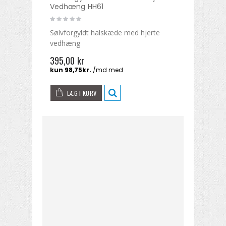
Vedhæng HH61
Sølvforgyldt halskæde med hjerte
vedhæng
395,00 kr
LÆG I KURV