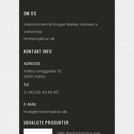
OM OS
Velkommen til Holger Møller Hansen's
webshop
hmhsmykker.dk
KONTAKT INFO
ADRESSE
Valby Langgade 32
2500 Valby
TLF.
(+45) 50 42 55 63
E-MAIL
mail@hmhsmykker.dk
UDVALGTE PRODUKTER
14Kt. Rødguldsring med 0,31ct. W/SI brillanter RA024905