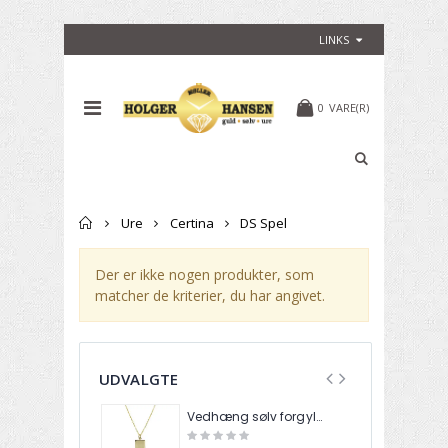
LINKS
0
VARE(R)
Forside
Ure
Certina
DS Spel
Der er ikke nogen produkter, som
matcher de kriterier, du har angivet.
UDVALGTE
Vedhæng sølv forgyldt MUNA zirkonia med kæde 2040270