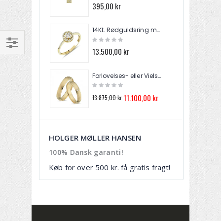
395,00 kr
2.
14Kt. Rødguldsring med 0,31ct. W/SI brillanter RA024905
13.500,00 kr
4
Forlovelses- eller Vielsesringe i 14kt. Rødguld A3835
4
11.100,00 kr
13.875,00 kr
HOLGER MØLLER HANSEN
100% Dansk garanti!
Køb for over 500 kr. få gratis fragt!