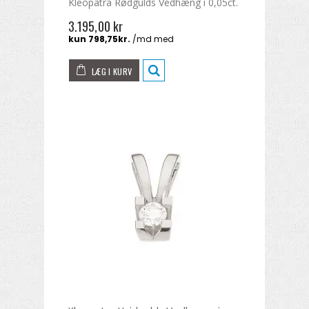
Kleopatra Rødgulds Vedhæng i 0,05ct.
3.195,00 kr
LÆG I KURV