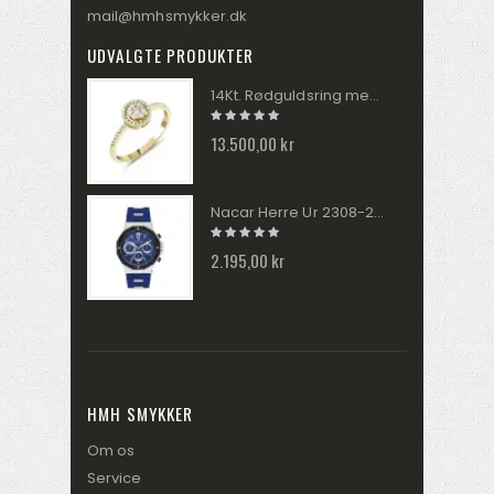
mail@hmhsmykker.dk
UDVALGTE PRODUKTER
14Kt. Rødguldsring med 0,31ct. W/SI brillanter RA024905
13.500,00 kr
Nacar Herre Ur 2308-29430145-ALS3
2.195,00 kr
HMH SMYKKER
Om os
Service