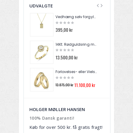
UDVALGTE
Vedhæng sølv forgyldt MUNA zirkonia med kæde 2040270
395,00 kr
2.
14Kt. Rødguldsring med 0,31ct. W/SI brillanter RA024905
13.500,00 kr
4
Forlovelses- eller Vielsesringe i 14kt. Rødguld A3835
4
11.100,00 kr
13.875,00 kr
HOLGER MØLLER HANSEN
100% Dansk garanti!
Køb for over 500 kr. få gratis fragt!