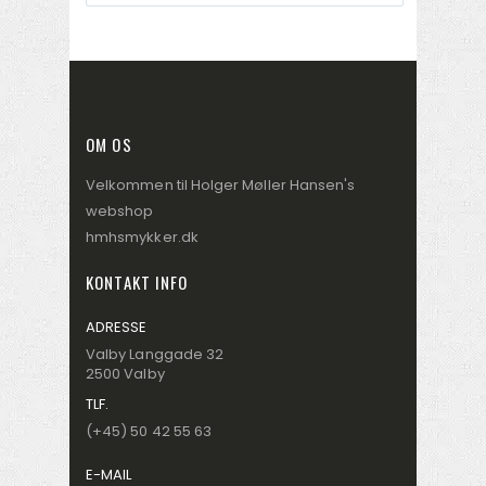
OM OS
Velkommen til Holger Møller Hansen's
webshop
hmhsmykker.dk
KONTAKT INFO
ADRESSE
Valby Langgade 32
2500 Valby
TLF.
(+45) 50 42 55 63
E-MAIL