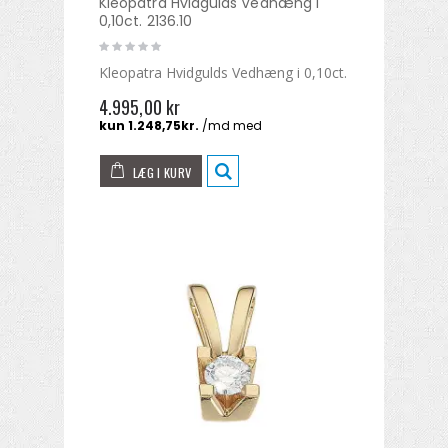
Kleopatra Hvidgulds Vedhæng i
0,10ct. 2136.10
Kleopatra Hvidgulds Vedhæng i 0,10ct.
4.995,00 kr
LÆG I KURV