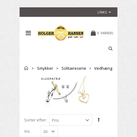
LINKS
0
VARE(R)
Forside
Smykker
Solitaireserie
Vedhæng
Sorter efter:
Vis: