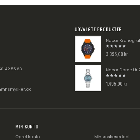
UDVALGTE PRODUKTER
3.395,00 kr
50 42 55 63
1.495,00 kr
hmhsmykker.dk
MIN KONTO
Opret konto
Min ønskeseddel