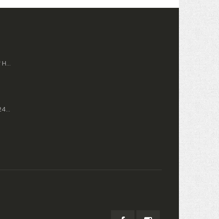
Nacar Kronograf Herre Ur 2434-29B554-BLS10
Nacar Dame Ur 2434-39B639-ANM