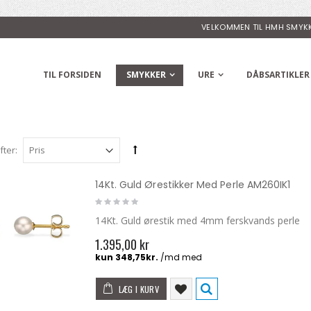
VELKOMMEN TIL HMH SMYK
TIL FORSIDEN
SMYKKER
URE
DÅBSARTIKLER
fter:
14Kt. Guld Ørestikker Med Perle AM260IK1
14Kt. Guld ørestik med 4mm ferskvands perle
1.395,00 kr
LÆG I KURV