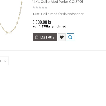
14Kt. Collie Med Perler COLFP01
14Kt. Collie med ferskvandsperler
6.300,00 kr
LÆG I KURV
9Kt. Hvidgulds Ring Med Diamanter GR512