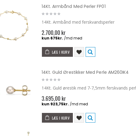
14Kt. Armbånd Med Perler FP01
14Kt. Armbånd med ferskvandsperler
2.700,00 kr
LÆG I KURV
14Kt. Guld Ørestikker Med Perle AM260IK4
14Kt. Guld ørestik med 7-7,5mm ferskvands per
3.695,00 kr
LÆG I KURV