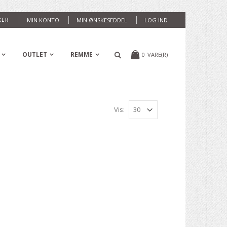
KER
MIN KONTO
MIN ØNSKESEDDEL
LOG IND
OUTLET
REMME
0
VARE(R)
Vis: