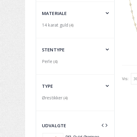
MATERIALE
14 karat guld
(4)
STENTYPE
Perle
(4)
Vis:
TYPE
Ørestikker
(4)
UDVALGTE
9Kt. Guld Øreringe GE2026P