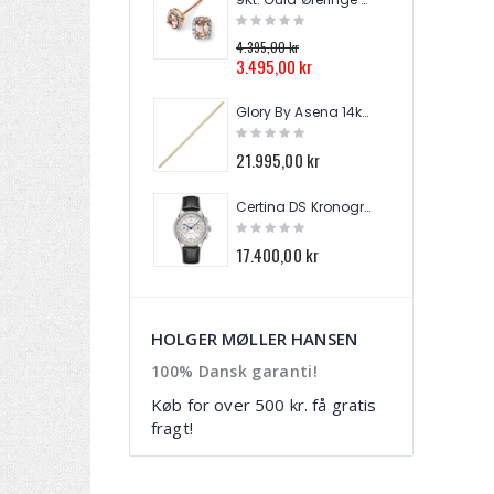
4.395,00 kr
2.9
3.495,00 kr
2.
Glory By Asena 14kt. Guld Tennis Armbånd AM288A9-8
21.995,00 kr
3.
Certina DS Kronograf Automatik Herre Ur C038.462.16.037.00
17.400,00 kr
12
HOLGER MØLLER HANSEN
100% Dansk garanti!
Køb for over 500 kr. få gratis
fragt!