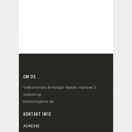
OM OS
Velkommen til Holger Møller Hansen's
webshop
hmhsmykker.dk
KONTAKT INFO
ADRESSE