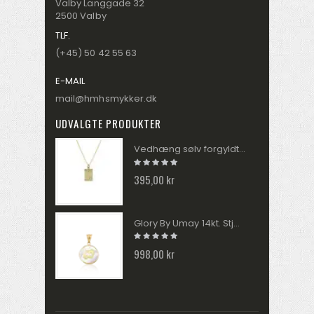
Valby Langgade 32
2500 Valby
TLF.
(+45) 50 42 55 63
E-MAIL
mail@hmhsmykker.dk
UDVALGTE PRODUKTER
Vedhæng sølv forgyldt MUNA zirkonia med kæde 2040270
395,00 kr
Glory By Umay 14kt. Stjernetegn I Perlemor FIS012B
998,00 kr