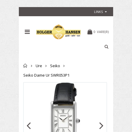
LINKS
0
VARE(R)
Forside
Ure
Seiko
Seiko Dame Ur SWR053P1