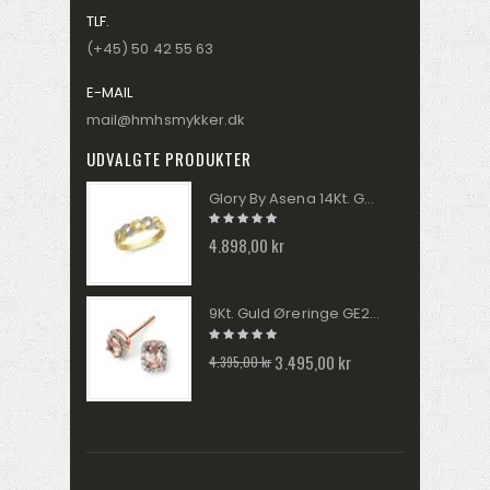
TLF.
(+45) 50 42 55 63
E-MAIL
mail@hmhsmykker.dk
UDVALGTE PRODUKTER
Glory By Asena 14Kt. Guldring Panser AM288R9-8
4.898,00 kr
9Kt. Guld Øreringe GE2026P
3.495,00 kr
4.395,00 kr