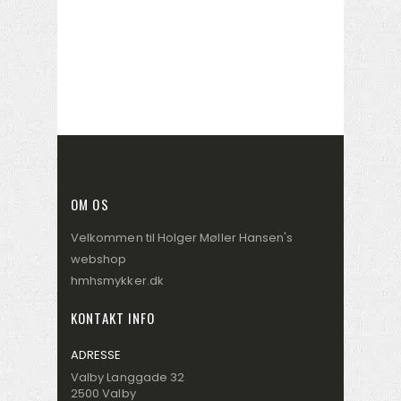
OM OS
Velkommen til Holger Møller Hansen's
webshop
hmhsmykker.dk
KONTAKT INFO
ADRESSE
Valby Langgade 32
2500 Valby