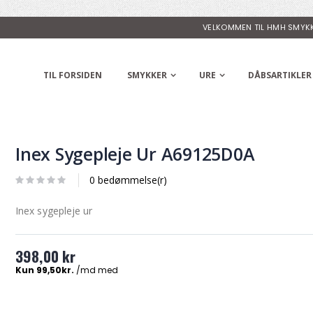
VELKOMMEN TIL HMH SMYK
TIL FORSIDEN
SMYKKER
URE
DÅBSARTIKLER
Inex Sygepleje Ur A69125D0A
0 bedømmelse(r)
Inex sygepleje ur
398,00 kr