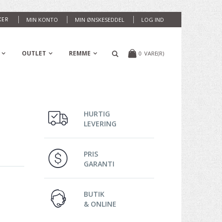
KER
MIN KONTO
MIN ØNSKESEDDEL
LOG IND
OUTLET
REMME
0
VARE(R)
HURTIG
LEVERING
PRIS
GARANTI
BUTIK
& ONLINE