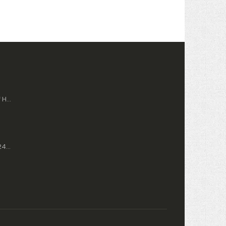
Nacar Kronograf Herre Ur 2434-29B554-BLS10
Nacar Dame Ur 2434-39B639-ANM