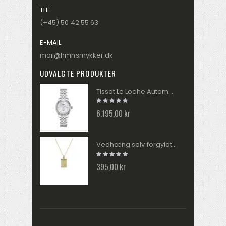
TLF.
(+45) 50 42 55 63
E-MAIL
mail@hmhsmykker.dk
UDVALGTE PRODUKTER
Tissot Le Loche Automatik Dame Ur T006.207.11.116.00
6.195,00 kr
Vedhæng sølv forgyldt MUNA zirkonia med kæde 2040270
395,00 kr