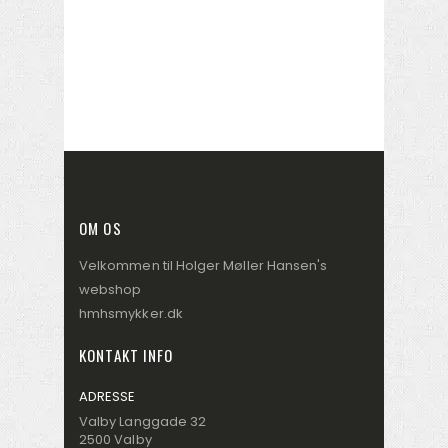
OM OS
Velkommen til Holger Møller Hansen's
webshop
hmhsmykker.dk
KONTAKT INFO
ADRESSE
Valby Langgade 32
2500 Valby