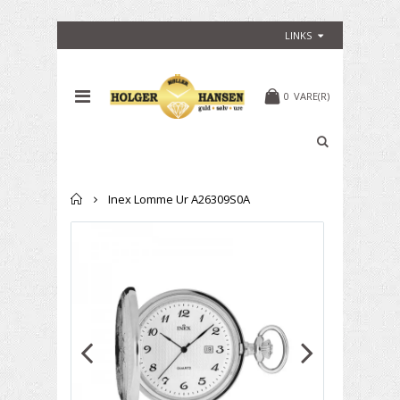
LINKS
0
VARE(R)
Forside
Inex Lomme Ur A26309S0A