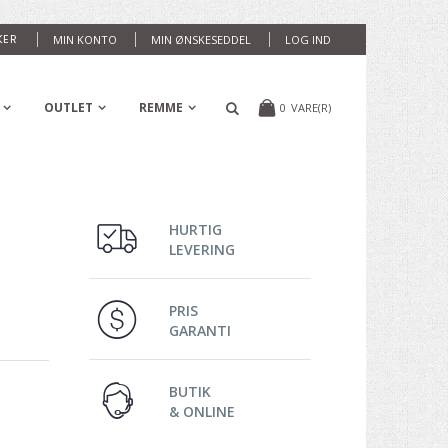
KER
MIN KONTO
MIN ØNSKESEDDEL
LOG IND
OUTLET
REMME
0
VARE(R)
HURTIG
LEVERING
PRIS
GARANTI
BUTIK
& ONLINE