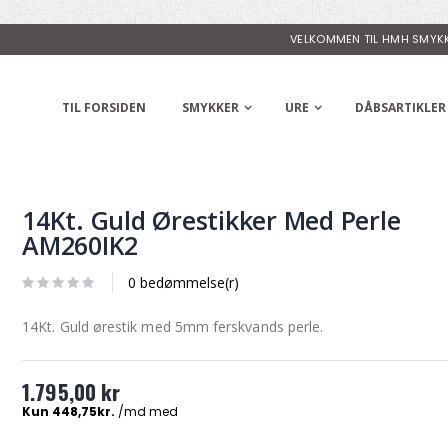
VELKOMMEN TIL HMH SMYK
TIL FORSIDEN
SMYKKER
URE
DÅBSARTIKLER
14Kt. Guld Ørestikker Med Perle
AM260IK2
0 bedømmelse(r)
14Kt. Guld ørestik med 5mm ferskvands perle.
1.795,00 kr