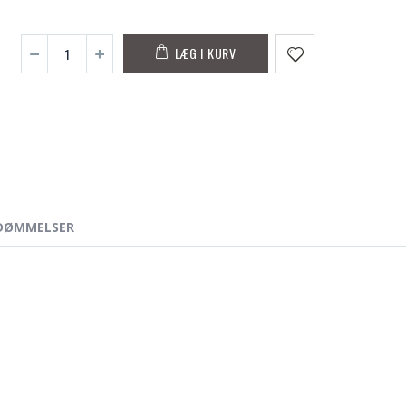
LÆG I KURV
DØMMELSER