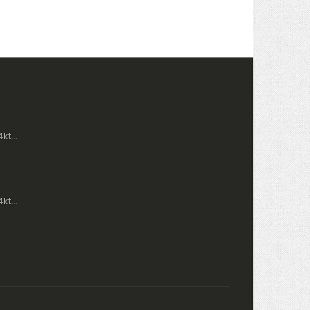
Glory By Asena 14kt. Guld Panser Armbånd AM288A13-8
Glory By Asena 14kt. Guld Tennis Armbånd AM288A9-8